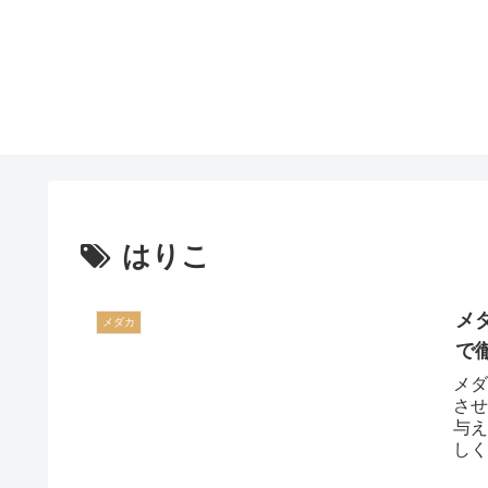
はりこ
メ
メダカ
で
メダ
させ
与え
しく