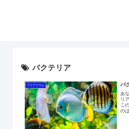
バクテリア
バ
アクアリウム
あ
リ
こ
の
話し