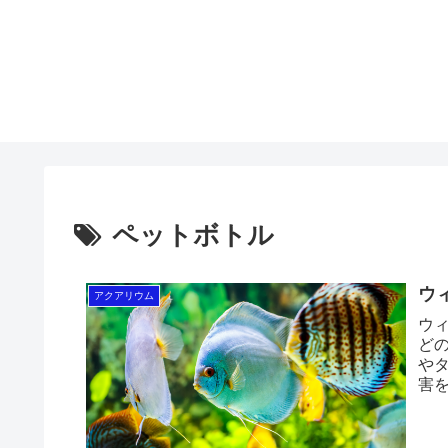
ペットボトル
ウ
アクアリウム
ウ
ど
や
害