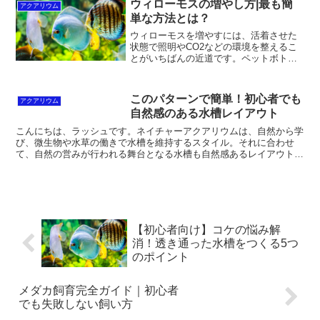
ウィローモスの増やし方|最も簡
アクアリウム
ンをしていない人もいます...
単な方法とは？
ウィローモスを増やすには、活着させた
状態で照明やCO2などの環境を整えるこ
とがいちばんの近道です。ペットボトル
やタッパーなどでは水質管理がかえって
難しくなります。食害を防ぐためにはエ
ビの数も気にしましょう。
このパターンで簡単！初心者でも
アクアリウム
自然感のある水槽レイアウト
こんにちは、ラッシュです。ネイチャーアクアリウムは、自然から学
び、微生物や水草の働きで水槽を維持するスタイル。それに合わせ
て、自然の営みが行われる舞台となる水槽も自然感あるレイアウトに
したいですよね？とはいっても、「どうしたら自然っぽいレイ...
【初心者向け】コケの悩み解
消！透き通った水槽をつくる5つ
のポイント
メダカ飼育完全ガイド｜初心者
でも失敗しない飼い方