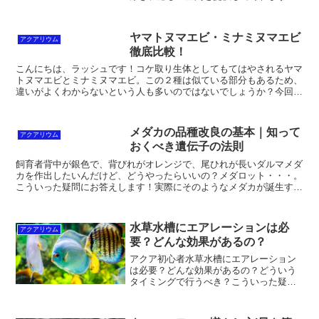
しかし、アクアリウムを始めるのには、
飼育方法や必要な道具など、初心者にと
っては知っておくべきことがたくさんあ
ヤマトヌマエビ・ミナミヌマエビ
アクアリウム
ります。そこで、一人暮ら...
徹底比較！
こんにちは、ラッシュです！コケ取り生体としてもてはやされるヤマ
トヌマエビとミナミヌマエビ。この２種は似ている部分もあるため、
違いがよくわからないという人も多いのではないでしょうか？今回の
記事はヤマトヌマエビ、ミナミヌマエビについて、結局のと...
メダカの品種改良の基本｜知って
アクアリウム
おくべき遺伝子の法則
飼育者背中が銀色で、背びれがオレンジで、尾ひれが長いダルマメダ
カを作出したいんだけど、どうやったらいいの？メダロット・・・。
こういった疑問にお答えします！実際にそのようなメダカが誕生する
かは別として（笑）、色や特徴が受け継がれる法則があるの...
水草水槽にエアレーションは必
アクアリウム
要？どんな効果があるの？
アクア初心者水草水槽にエアレーション
は必要？どんな効果があるの？どういう
タイミングで行うべき？こういった疑問
にお答えします。正直なところ、エアレ
ーションは必須ではありません。実際に
プロアクアリストの方でもエアレーショ