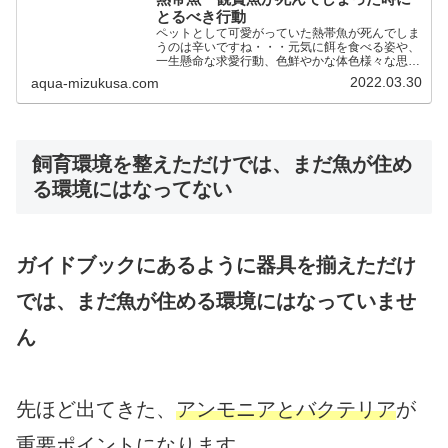
とるべき行動
ペットとして可愛がっていた熱帯魚が死んでしま
うのは辛いですね・・・元気に餌を食べる姿や、
一生懸命な求愛行動、色鮮やかな体色様々な思い
出があったはずしかし、遺体をいつまでもそのま
2022.03.30
aqua-mizukusa.com
まにしておくわけにもいきません観賞魚が死んで
しまったときはどうし...
飼育環境を整えただけでは、まだ魚が住め
る環境にはなってない
ガイドブックにあるように器具を揃えただけ
では、まだ魚が住める環境にはなっていませ
ん
先ほど出てきた、
アンモニアとバクテリア
が
重要ポイントになります