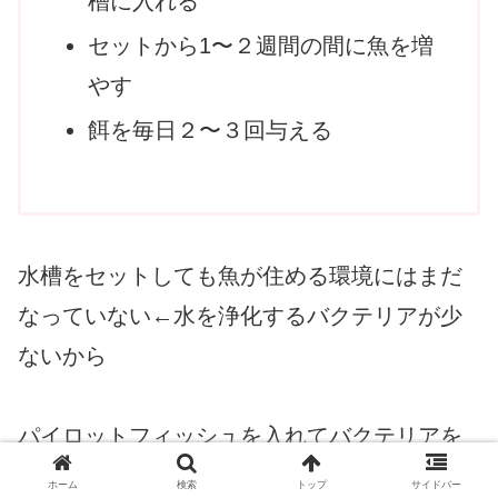
槽に入れる
セットから1〜２週間の間に魚を増
やす
餌を毎日２〜３回与える
水槽をセットしても魚が住める環境にはまだ
なっていない←水を浄化するバクテリアが少
ないから
パイロットフィッシュを入れてバクテリアを
増やそう（その際はエアレーションも有効）
ホーム
検索
トップ
サイドバー