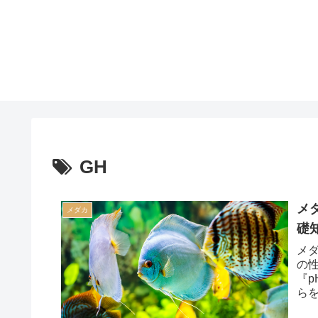
GH
メ
メダカ
礎
メ
の
『
ら
るこ