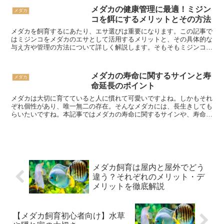
メダカの健康管理に最適！ミジン
メダカ
コを餌にするメリットとその方法
メダカを飼育するにあたり、エサ選びは重要になります。この記事で
はミジンコをメダカのエサとして活用するメリットと、その具体的な
与え方や管理の方法について詳しく解説します。そもそもミジンコと
は？大きさが1〜２mm前後のプランクトンの一種です。環...
メダカの寿命に関するサインと寿
メダカ
命延長のポイント
メダカは大切に育てていると人に慣れて可愛いですよね。しかもそれ
ぞれ個性があり、唯一無二の存在。そんなメダカには、長生きしても
らいたいですね。本記事ではメダカの寿命に関するサインや、寿命を
延ばすポイントについて解説します。メダロットあなたの手...
メダカ飼育は屋内と屋外でどう
違う？それぞれのメリット・デ
メリットを徹底解説
【メダカ飼育初心者向け】水草