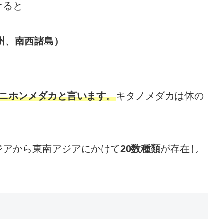
けると
州、南西諸島）
ニホンメダカと言います。
キタノメダカは体の
ジアから東南アジアにかけて
20数種類
が存在し