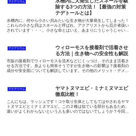
水槽内に大発生したスネールを駆
アクアリウム
除する3つの方法！【最強の対策
テデトールとは】
水槽内に、何やら小さい貝みたいな生き物が大量発生してしまった！
これらの小さな貝はスネールと呼ばれ、アクアリストから厄介者扱い
されています・・・。小さな命とはいえ、あまりにうじゃうじゃいる
と気持ち悪いですよね。本記事では、スネールについて（種...
ウィローモスを接着剤で活着させ
アクアリウム
る方法｜生き物への安全性も解説
市販の接着剤でウィローモスを流木などにくっつけ、そのまま活着さ
せる方法です。糸よりも簡単そうですが生き物への影響は？接着剤の
成分や安全面についても解説しています。その他のメリット・デメリ
ットについてもお伝えします。
ヤマトヌマエビ・ミナミヌマエビ
アクアリウム
徹底比較！
こんにちは、ラッシュです！コケ取り生体としてもてはやされるヤマ
トヌマエビとミナミヌマエビ。この２種は似ている部分もあるため、
違いがよくわからないという人も多いのではないでしょうか？今回の
記事はヤマトヌマエビ、ミナミヌマエビについて、結局のと...