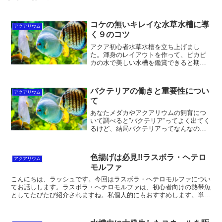
コケの無いキレイな水草水槽に導
アクアリウム
く９のコツ
アクア初心者水草水槽を立ち上げまし
た。渾身のレイアウトを作って、ピカピ
カの水で美しい水槽を鑑賞できると期待
していたが、3〜４日目あたりからコケ
が・・・こんにちは、ラッシュです。ア
クアリウムではあるあるですね。この時
バクテリアの働きと重要性につい
アクアリウム
のコケの増えるスピードは早...
て
あなたメダカやアクアリウムの飼育につ
いて調べると”バクテリア”ってよく出てく
るけど、結局バクテリアってなんなの？
このような疑問にお答えします。この記
事では、バクテリアのはたらきバクテリ
アの効果バクテリアの活用法についてお
色揚げは必見!!ラスボラ・ヘテロ
アクアリウム
話しします。アクアリ...
モルファ
こんにちは、ラッシュです。今回はラスボラ・ヘテロモルファについ
てお話しします。ラスボラ・ヘテロモルファは、初心者向けの熱帯魚
としてたびたび紹介されますね。私個人的にもおすすめします。単に
飼いやすいからではなく、熱帯魚を飼う醍醐味でもある、色...