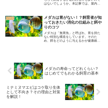
はないでしょうか。本記事では、屋内飼
育と屋外飼育の特徴それぞれのメリッ
ト・デメリットについて詳しく解説して
いきます。あなたの環境や目的に合った
メダカは胃がない！？飼育者が知
メダカ
飼育方法を見つけるお手伝い...
っておきたい消化の仕組みと餌や
りのコツ
メダカは「無胃魚」と呼ばれ、胃を持た
ない特別な構造をしています。そのた
め、餌をどのように与えるかが健康維持
に関わってくるのです。本記事では、メ
ダカの消化の仕組みを解説するととも
に、飼育者が知っておくべき適切な餌や
り方法について詳しくご紹介し...
メダカの寿命ってどれくらい？
はじめてでもわかる飼育の基本
ミナミヌマエビはコケ取り生体
として不向き？その理由と対策
を解説！