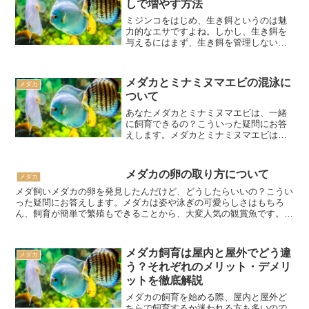
しで増やす方法
ミジンコをはじめ、生き餌というのは魅
力的なエサですよね。しかし、生き餌を
与えるにはまず、生き餌を管理しないと
いけません。ミジンコの場合はグリーン
ウォーターで育てるのが一般的です。グ
リーンウォーターには植物性プランクト
メダカとミナミヌマエビの混泳に
メダカ
ンが豊富に存在し、それを...
ついて
あなたメダカとミナミヌマエビは、一緒
に飼育できるの？こういった疑問にお答
えします。メダカとミナミヌマエビはど
ちらも日本に生息しており、雰囲気的に
も相性が良いように思えますが、実際に
同じ水槽で飼育することは可能でしょう
メダカの卵の取り方について
メダカ
か？結論から言って、混泳...
メダ飼いメダカの卵を発見したんだけど、どうしたらいいの？こうい
った疑問にお答えします。メダカは姿や泳ぎの可愛らしさはもちろ
ん、飼育が簡単で繁殖もできることから、大変人気の観賞魚です。近
年はブリーディングの人気もあり、新たにメダカを飼い始めた...
メダカ飼育は屋内と屋外でどう違
メダカ
う？それぞれのメリット・デメリ
ットを徹底解説
メダカの飼育を始める際、屋内と屋外ど
ちらで飼育するか迷われる方も多いので