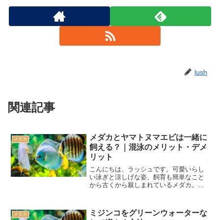
lush
関連記事
メダカとヤマトヌマエビは一緒に
メダカ
飼える？｜混泳のメリット・デメ
リット
こんにちは、ラッシュです。可愛いらし
い泳ぎと涼しげな姿、飼育も簡単なこと
から古くから親しまれているメダカ。そ
して、コケを食べてくれるお掃除役とし
て知られるヤマトヌマエビ。メダカとヤ
マトヌマエビ、この2種類は同じ水槽で飼
ミジンコをグリーンウォーターな
メダカ
えるのでしょうか？本記...