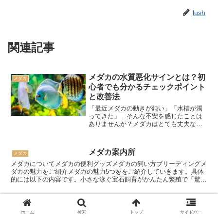
lush
関連記事
メダカの水質悪化サインとは？初
メダカ
心者でも分かるチェックポイント
と改善法
「最近メダカの動きが鈍い」「水槽が濁
ってきた」…そんな不安を感じたことは
ありませんか？メダカはとても丈夫な魚
ですが、水質が悪化すると体調を崩しや
すくなります。この記事では、水質悪化
のサインを初心者でも分かりやすく解説
メダカ案内所
メダカ
し、改善方法や予防のコツ...
メダカについてメダカの便利グッズメダカの飼い方ブリーディングメ
ダカの魅力をご紹介メダカの魅力5つををご紹介していきます。具体
的には以下の内容です。小さな泳ぐ宝石飼育がかんたん繁殖で「驚
き」と「感動」を味わえる鑑賞の楽しみ観察の楽しみそれでは...
メダカとヤマトヌマエビは一緒に
メダカ
ホーム
検索
トップ
サイドバー
飼える？｜混泳のメリット・デメ